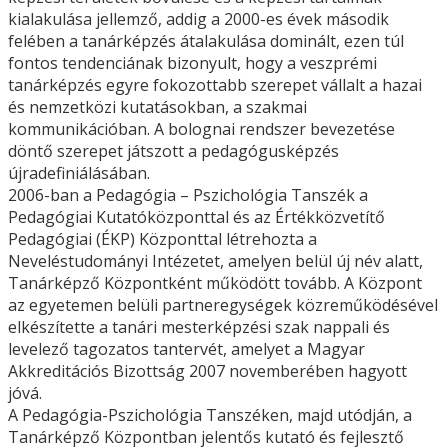
kialakulása jellemző, addig a 2000-es évek második
felében a tanárképzés átalakulása dominált, ezen túl
fontos tendenciának bizonyult, hogy a veszprémi
tanárképzés egyre fokozottabb szerepet vállalt a hazai
és nemzetközi kutatásokban, a szakmai
kommunikációban. A bolognai rendszer bevezetése
döntő szerepet játszott a pedagógusképzés
újradefiniálásában.
2006-ban a Pedagógia – Pszichológia Tanszék a
Pedagógiai Kutatóközponttal és az Értékközvetítő
Pedagógiai (ÉKP) Központtal létrehozta a
Neveléstudományi Intézetet, amelyen belül új név alatt,
Tanárképző Központként működött tovább. A Központ
az egyetemen belüli partneregységek közreműködésével
elkészítette a tanári mesterképzési szak nappali és
levelező tagozatos tantervét, amelyet a Magyar
Akkreditációs Bizottság 2007 novemberében hagyott
jóvá.
A Pedagógia-Pszichológia Tanszéken, majd utódján, a
Tanárképző Központban jelentős kutató és fejlesztő