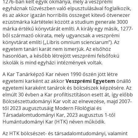
1276-ban kelt egyik okmánya, mely a veszprémi
egyháznak tűzvészben való elpusztulásával foglalkozik,
és az akkor igazán horribilis összeget kitevő ötvenezer
ezüstmárka kártételei között a studium generale 3000
márka értékű könyvtárát említi. A király egy másik, 1277-
ből származó okirata, mely ugyancsak a veszprémi
könyvtárat említi („Libris omnium scienciarum”). Az
egyetem tanári karát nem ismerjük. Az elsőhöz
hasonlóan, a később létrejött veszprémi felsőfokú
iskolák is mind egyházi intézmények voltak.
A Kar Tanárképző Kar néven 1990 őszén jött létre
egyetemi karként az akkor
Veszprémi Egyetem
önálló
egyetemi karaként tanárok és bölcsészek képzésére. Az
elmúlt 30 évben a Kar profiltisztításon esett át, így előbb
Bölcsészettudományi Kar volt az elnevezése, majd 2007-
től 2023 augusztusáig Modern Filológiai és
Társadalomtudományi Kar, 2023 augusztus 1-től
Humántudományi Kar (HTK) néven működik.
Az HTK bölcsészet- és társadalomtudományi, valamint