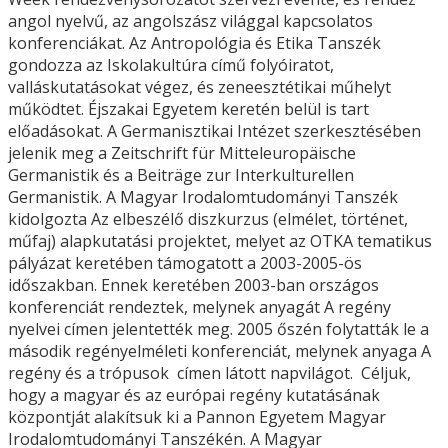
angol nyelvű, az angolszász világgal kapcsolatos
konferenciákat. Az Antropológia és Etika Tanszék
gondozza az Iskolakultúra című folyóiratot,
valláskutatásokat végez, és zeneesztétikai műhelyt
működtet. Éjszakai Egyetem keretén belül is tart
előadásokat. A Germanisztikai Intézet szerkesztésében
jelenik meg a Zeitschrift für Mitteleuropäische
Germanistik és a Beiträge zur Interkulturellen
Germanistik. A Magyar Irodalomtudományi Tanszék
kidolgozta Az elbeszélő diszkurzus (elmélet, történet,
műfaj) alapkutatási projektet, melyet az OTKA tematikus
pályázat keretében támogatott a 2003-2005-ös
időszakban. Ennek keretében 2003-ban országos
konferenciát rendeztek, melynek anyagát A regény
nyelvei címen jelentették meg. 2005 őszén folytatták le a
második regényelméleti konferenciát, melynek anyaga A
regény és a trópusok címen látott napvilágot. Céljuk,
hogy a magyar és az európai regény kutatásának
központját alakítsuk ki a Pannon Egyetem Magyar
Irodalomtudományi Tanszékén. A Magyar