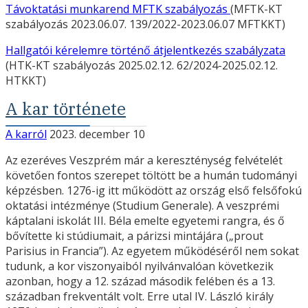
Távoktatási munkarend MFTK szabályozás
(MFTK-KT
szabályozás 2023.06.07. 139/2022-2023.06.07 MFTKKT)
Hallgatói kérelemre történő átjelentkezés szabályzata
(HTK-KT szabályozás 2025.02.12. 62/2024-2025.02.12.
HTKKT)
A kar története
A karról
2023. december 10
Az ezeréves Veszprém már a kereszténység felvételét
követően fontos szerepet töltött be a humán tudományi
képzésben. 1276-ig itt működött az ország első felsőfokú
oktatási intézménye (Studium Generale). A veszprémi
káptalani iskolát III. Béla emelte egyetemi rangra, és ő
bővítette ki stúdiumait, a párizsi mintájára („prout
Parisius in Francia”). Az egyetem működéséről nem sokat
tudunk, a kor viszonyaiból nyilvánvalóan következik
azonban, hogy a 12. század második felében és a 13.
században frekventált volt. Erre utal IV. László király