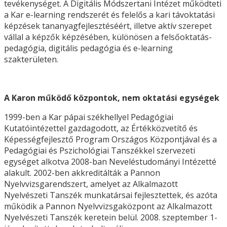
tevékenységet. A Digitális Módszertani Intézet működteti
a Kar e-learning rendszerét és felelős a kari távoktatási
képzések tananyagfejlesztéséért, illetve aktív szerepet
vállal a képzők képzésében, különösen a felsőoktatás-
pedagógia, digitális pedagógia és e-learning
szakterületen.
A Karon működő központok, nem oktatási egységek
1999-ben a Kar pápai székhellyel Pedagógiai
Kutatóintézettel gazdagodott, az Értékközvetítő és
Képességfejlesztő Program Országos Központjával és a
Pedagógiai és Pszichológiai Tanszékkel szervezeti
egységet alkotva 2008-ban Neveléstudományi Intézetté
alakult. 2002-ben akkreditálták a Pannon
Nyelvvizsgarendszert, amelyet az Alkalmazott
Nyelvészeti Tanszék munkatársai fejlesztettek, és azóta
működik a Pannon Nyelvvizsgaközpont az Alkalmazott
Nyelvészeti Tanszék keretein belül. 2008. szeptember 1-