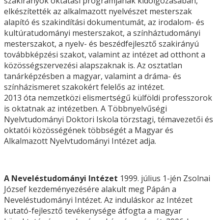
szakirányok oktatási programjának kidolgozásában,
elkészítették az alkalmazott nyelvészet mesterszak
alapító és szakindítási dokumentumát, az irodalom- és
kultúratudományi mesterszakot, a színháztudományi
mesterszakot, a nyelv- és beszédfejlesztő szakirányú
továbbképzési szakot, valamint az intézet ad otthont a
közösségszervezési alapszaknak is. Az osztatlan
tanárképzésben a magyar, valamint a dráma- és
színházismeret szakokért felelős az intézet.
2013 óta nemzetközi elismertségű külföldi professzorok
is oktatnak az intézetben. A Többnyelvűségi
Nyelvtudományi Doktori Iskola törzstagi, témavezetői és
oktatói közösségének többségét a Magyar és
Alkalmazott Nyelvtudományi Intézet adja.
A Neveléstudományi Intézet
1999. július 1-jén Zsolnai
József kezdeményezésére alakult meg Pápán a
Neveléstudományi Intézet. Az induláskor az Intézet
kutató-fejlesztő tevékenysége átfogta a magyar