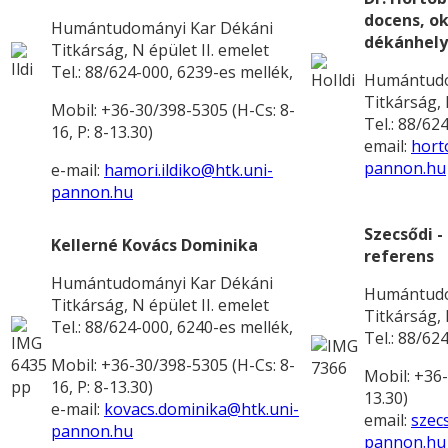
docens, ok
Humántudományi Kar Dékáni
dékánhely
Titkárság, N épület II. emelet
Tel.: 88/624-000, 6239-es mellék,
Humántudo
Titkárság, 
Mobil: +36-30/398-5305 (H-Cs: 8-
Tel.: 88/62
16, P: 8-13.30)
email:
hort
pannon.hu
e-mail:
hamori.ildiko@htk.uni-
pannon.hu
Szecsődi -
Kellerné Kovács Dominika
referens
Humántudományi Kar Dékáni
Humántudo
Titkárság, N épület II. emelet
Titkárság, 
Tel.: 88/624-000, 6240-es mellék,
Tel.: 88/62
Mobil: +36-30/398-5305 (H-Cs: 8-
Mobil: +36-
16, P: 8-13.30)
13.30)
e-mail:
kovacs.dominika@htk.uni-
email:
szec
pannon.hu
pannon.hu