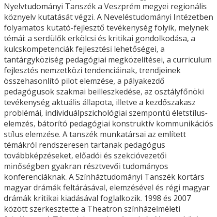
Nyelvtudományi Tanszék a Veszprém megyei regionális
köznyelv kutatását végzi. A Neveléstudományi Intézetben
folyamatos kutató-fejlesztő tevékenység folyik, melynek
témái: a serdülők erkölcsi és kritikai gondolkodása, a
kulcskompetenciák fejlesztési lehetőségei, a
tantárgyköziség pedagógiai megközelítései, a curriculum
fejlesztés nemzetközi tendenciáinak, trendjeinek
összehasonlító pilot elemzése, a pályakezdő
pedagógusok szakmai beilleszkedése, az osztályfőnöki
tevékenység aktuális állapota, illetve a kezdőszakasz
problémái, individuálpszichológiai szempontú életstílus-
elemzés, bátorító pedagógiai konstruktív kommunikációs
stílus elemzése. A tanszék munkatársai az említett
témákról rendszeresen tartanak pedagógus
továbbképzéseket, előadói és szekcióvezetői
minőségben gyakran résztvevői tudományos
konferenciáknak. A Színháztudományi Tanszék kortárs
magyar drámák feltárásával, elemzésével és régi magyar
drámák kritikai kiadásával foglalkozik. 1998 és 2007
között szerkesztette a Theatron színházelméleti