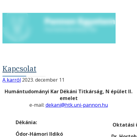
Kapcsolat
A karról
2023. december 11
Humántudományi Kar Dékáni Titkárság, N épület II.
emelet
e-mail:
dekani@htk.uni-pannon.hu
Dékánia:
Oktatási
Ódor-Hámori Ildikó
Dr. Hortob