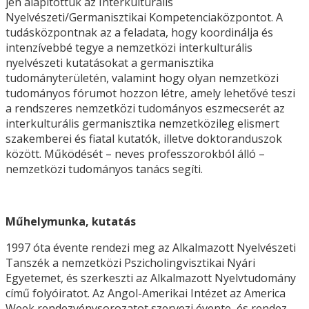
jén alapítottuk az Interkulturális
Nyelvészeti/Germanisztikai Kompetenciaközpontot. A
tudásközpontnak az a feladata, hogy koordinálja és
intenzívebbé tegye a nemzetközi interkulturális
nyelvészeti kutatásokat a germanisztika
tudományterületén, valamint hogy olyan nemzetközi
tudományos fórumot hozzon létre, amely lehetővé teszi
a rendszeres nemzetközi tudományos eszmecserét az
interkulturális germanisztika nemzetközileg elismert
szakemberei és fiatal kutatók, illetve doktoranduszok
között. Működését – neves professzorokból álló –
nemzetközi tudományos tanács segíti.
Műhelymunka, kutatás
1997 óta évente rendezi meg az Alkalmazott Nyelvészeti
Tanszék a nemzetközi Pszicholingvisztikai Nyári
Egyetemet, és szerkeszti az Alkalmazott Nyelvtudomány
című folyóiratot. Az Angol-Amerikai Intézet az America
Week rendezvénysorozatot szervezi évente, és rendez