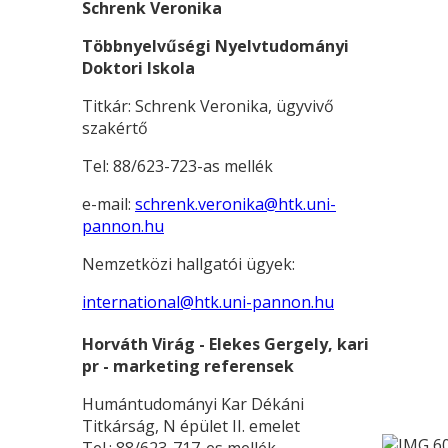
Schrenk Veronika
Többnyelvűségi Nyelvtudományi
Doktori Iskola
Titkár: Schrenk Veronika, ügyvivő
szakértő
Tel: 88/623-723-as mellék
e-mail:
schrenk.veronika@htk.uni-
pannon.hu
Nemzetközi hallgatói ügyek:
international@htk.uni-pannon.hu
Horváth Virág - Elekes Gergely, kari
pr - marketing referensek
Humántudományi Kar Dékáni
Titkárság, N épület II. emelet