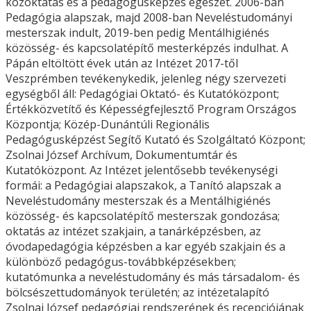
közoktatás és a pedagógusképzés egészét. 2006-ban
Pedagógia alapszak, majd 2008-ban Neveléstudományi
mesterszak indult, 2019-ben pedig Mentálhigiénés
közösség- és kapcsolatépítő mesterképzés indulhat. A
Pápán eltöltött évek után az Intézet 2017-től
Veszprémben tevékenykedik, jelenleg négy szervezeti
egységből áll: Pedagógiai Oktató- és Kutatóközpont;
Értékközvetítő és Képességfejlesztő Program Országos
Központja; Közép-Dunántúli Regionális
Pedagógusképzést Segítő Kutató és Szolgáltató Központ;
Zsolnai József Archívum, Dokumentumtár és
Kutatóközpont. Az Intézet jelentősebb tevékenységi
formái: a Pedagógiai alapszakok, a Tanító alapszak a
Neveléstudomány mesterszak és a Mentálhigiénés
közösség- és kapcsolatépítő mesterszak gondozása;
oktatás az intézet szakjain, a tanárképzésben, az
óvodapedagógia képzésben a kar egyéb szakjain és a
különböző pedagógus-továbbképzésekben;
kutatómunka a neveléstudomány és más társadalom- és
bölcsészettudományok területén; az intézetalapító
Zsolnai József pedagógiai rendszerének és recepciójának