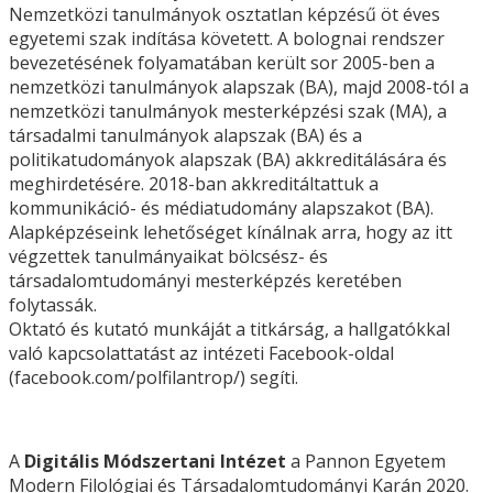
Nemzetközi tanulmányok osztatlan képzésű öt éves
egyetemi szak indítása követett. A bolognai rendszer
bevezetésének folyamatában került sor 2005-ben a
nemzetközi tanulmányok alapszak (BA), majd 2008-tól a
nemzetközi tanulmányok mesterképzési szak (MA), a
társadalmi tanulmányok alapszak (BA) és a
politikatudományok alapszak (BA) akkreditálására és
meghirdetésére. 2018-ban akkreditáltattuk a
kommunikáció- és médiatudomány alapszakot (BA).
Alapképzéseink lehetőséget kínálnak arra, hogy az itt
végzettek tanulmányaikat bölcsész- és
társadalomtudományi mesterképzés keretében
folytassák.
Oktató és kutató munkáját a titkárság, a hallgatókkal
való kapcsolattatást az intézeti Facebook-oldal
(facebook.com/polfilantrop/) segíti.
A
Digitális Módszertani Intézet
a Pannon Egyetem
Modern Filológiai és Társadalomtudományi Karán 2020.