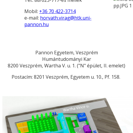
Tel.: 88/623-717-es mellék
Mobil:
+36 70 422-3714
e-mail:
horvath.virag@htk.uni-
pannon.hu
Pannon Egyetem, Veszprém
Humántudományi Kar
8200 Veszprém, Wartha V. u. 1. ("N" épület, II. emelet)
Postacím: 8201 Veszprém, Egyetem u. 10., Pf. 158.