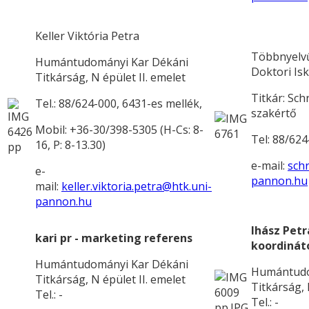
Keller Viktória Petra
Többnyelv
Humántudományi Kar Dékáni
Doktori Is
Titkárság, N épület II. emelet
Titkár: Sch
Tel.: 88/624-000, 6431-es mellék,
szakértő
Mobil: +36-30/398-5305 (H-Cs: 8-
Tel: 88/62
16, P: 8-13.30)
e-mail:
sch
e-
pannon.hu
mail:
keller.viktoria.petra@htk.uni-
pannon.hu
Ihász Petr
kari pr - marketing referens
koordinát
Humántudományi Kar Dékáni
Humántudo
Titkárság, N épület II. emelet
Titkárság, 
Tel.: -
Tel.: -