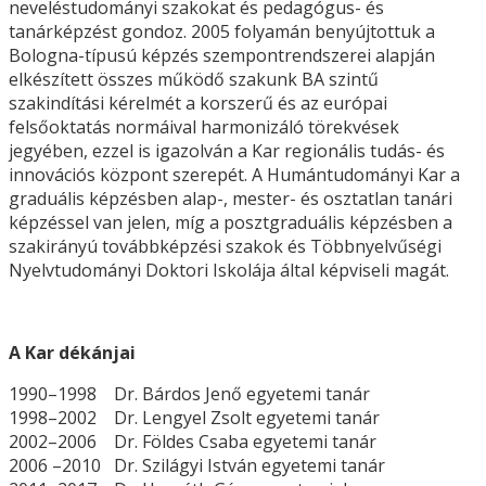
neveléstudományi szakokat és pedagógus- és
tanárképzést gondoz. 2005 folyamán benyújtottuk a
Bologna-típusú képzés szempontrendszerei alapján
elkészített összes működő szakunk BA szintű
szakindítási kérelmét a korszerű és az európai
felsőoktatás normáival harmonizáló törekvések
jegyében, ezzel is igazolván a Kar regionális tudás- és
innovációs központ szerepét. A Humántudományi Kar a
graduális képzésben alap-, mester- és osztatlan tanári
képzéssel van jelen, míg a posztgraduális képzésben a
szakirányú továbbképzési szakok és Többnyelvűségi
Nyelvtudományi Doktori Iskolája által képviseli magát.
A Kar dékánjai
1990–1998 Dr. Bárdos Jenő egyetemi tanár
1998–2002 Dr. Lengyel Zsolt egyetemi tanár
2002–2006 Dr. Földes Csaba egyetemi tanár
2006 –2010 Dr. Szilágyi István egyetemi tanár