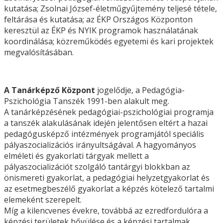
kutatása; Zsolnai József-életműgyűjtemény teljesé tétele,
feltárása és kutatása; az ÉKP Országos Központon
keresztül az ÉKP és NYIK programok használatának
koordinálása; közreműködés egyetemi és kari projektek
megvalósításában.
A Tanárképző Központ
jogelődje, a Pedagógia-
Pszichológia Tanszék 1991-ben alakult meg.
A tanárképzésének pedagógiai-pszichológiai programja
a tanszék alakulásának idején jelentősen eltért a hazai
pedagógusképző intézmények programjától speciális
pályaszocializációs irányultságával. A hagyományos
elméleti és gyakorlati tárgyak mellett a
pályaszocializációt szolgáló tantárgyi blokkban az
önismereti gyakorlat, a pedagógiai helyzetgyakorlat és
az esetmegbeszélő gyakorlat a képzés kötelező tartalmi
elemeként szerepelt.
Míg a kilencvenes évekre, továbbá az ezredfordulóra a
képzési területek bővülése és a képzési tartalmak