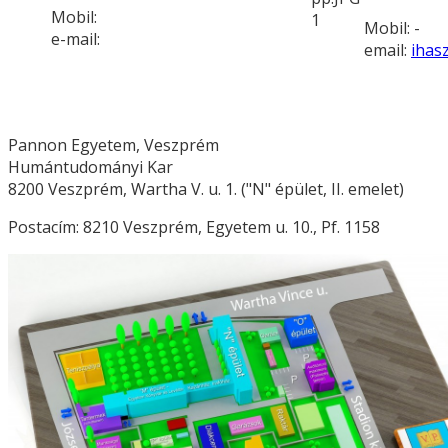
Mobil:
Mobil: -
e-mail:
email:
ihas
Pannon Egyetem, Veszprém
Humántudományi Kar
8200 Veszprém, Wartha V. u. 1. ("N" épület, II. emelet)
Postacím: 8210 Veszprém, Egyetem u. 10., Pf. 1158