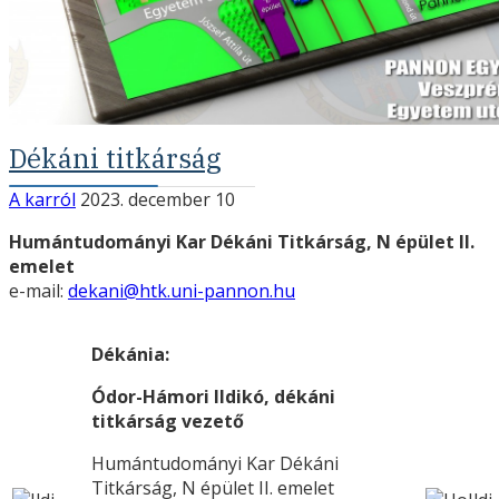
Dékáni titkárság
A karról
2023. december 10
Humántudományi Kar Dékáni Titkárság, N épület II.
emelet
e-mail:
dekani@htk.uni-pannon.hu
Dékánia:
Ódor-Hámori Ildikó, dékáni
titkárság vezető
Humántudományi Kar Dékáni
Titkárság, N épület II. emelet