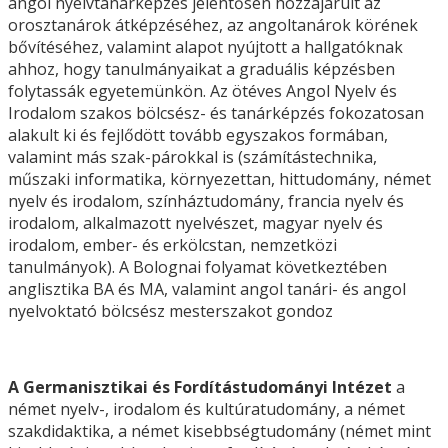
angol nyelvtanárképzés jelentősen hozzájárult az
orosztanárok átképzéséhez, az angoltanárok körének
bővítéséhez, valamint alapot nyújtott a hallgatóknak
ahhoz, hogy tanulmányaikat a graduális képzésben
folytassák egyetemünkön. Az ötéves Angol Nyelv és
Irodalom szakos bölcsész- és tanárképzés fokozatosan
alakult ki és fejlődött tovább egyszakos formában,
valamint más szak-párokkal is (számítástechnika,
műszaki informatika, környezettan, hittudomány, német
nyelv és irodalom, színháztudomány, francia nyelv és
irodalom, alkalmazott nyelvészet, magyar nyelv és
irodalom, ember- és erkölcstan, nemzetközi
tanulmányok). A Bolognai folyamat következtében
anglisztika BA és MA, valamint angol tanári- és angol
nyelvoktató bölcsész mesterszakot gondoz
A Germanisztikai és Fordítástudományi Intézet
a
német nyelv-, irodalom és kultúratudomány, a német
szakdidaktika, a német kisebbségtudomány (német mint