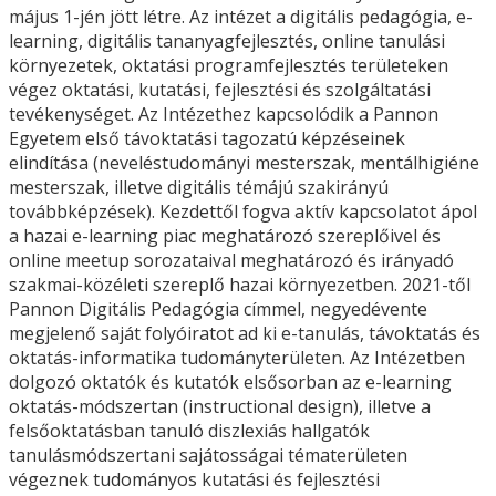
május 1-jén jött létre. Az intézet a digitális pedagógia, e-
learning, digitális tananyagfejlesztés, online tanulási
környezetek, oktatási programfejlesztés területeken
végez oktatási, kutatási, fejlesztési és szolgáltatási
tevékenységet. Az Intézethez kapcsolódik a Pannon
Egyetem első távoktatási tagozatú képzéseinek
elindítása (neveléstudományi mesterszak, mentálhigiéne
mesterszak, illetve digitális témájú szakirányú
továbbképzések). Kezdettől fogva aktív kapcsolatot ápol
a hazai e-learning piac meghatározó szereplőivel és
online meetup sorozataival meghatározó és irányadó
szakmai-közéleti szereplő hazai környezetben. 2021-től
Pannon Digitális Pedagógia címmel, negyedévente
megjelenő saját folyóiratot ad ki e-tanulás, távoktatás és
oktatás-informatika tudományterületen. Az Intézetben
dolgozó oktatók és kutatók elsősorban az e-learning
oktatás-módszertan (instructional design), illetve a
felsőoktatásban tanuló diszlexiás hallgatók
tanulásmódszertani sajátosságai tématerületen
végeznek tudományos kutatási és fejlesztési