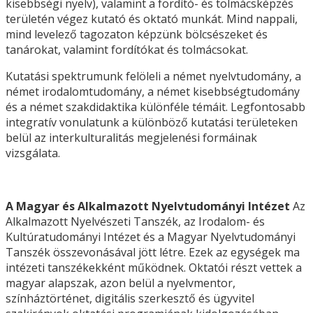
kisebbségi nyelv), valamint a fordító- és tolmácsképzés
területén végez kutató és oktató munkát. Mind nappali,
mind levelező tagozaton képzünk bölcsészeket és
tanárokat, valamint fordítókat és tolmácsokat.
Kutatási spektrumunk felöleli a német nyelvtudomány, a
német irodalomtudomány, a német kisebbségtudomány
és a német szakdidaktika különféle témáit. Legfontosabb
integratív vonulatunk a különböző kutatási területeken
belül az interkulturalitás megjelenési formáinak
vizsgálata.
A Magyar és Alkalmazott Nyelvtudományi Intézet
Az
Alkalmazott Nyelvészeti Tanszék, az Irodalom- és
Kultúratudományi Intézet és a Magyar Nyelvtudományi
Tanszék összevonásával jött létre. Ezek az egységek ma
intézeti tanszékekként működnek. Oktatói részt vettek a
magyar alapszak, azon belül a nyelvmentor,
színháztörténet, digitális szerkesztő és ügyvitel