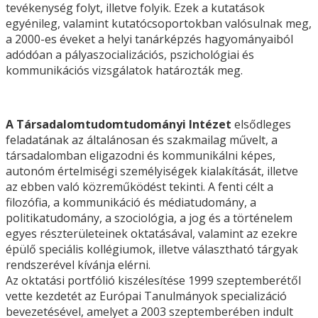
tevékenység folyt, illetve folyik. Ezek a kutatások
egyénileg, valamint kutatócsoportokban valósulnak meg,
a 2000-es éveket a helyi tanárképzés hagyományaiból
adódóan a pályaszocializációs, pszichológiai és
kommunikációs vizsgálatok határozták meg.
A Társadalomtudomtudományi Intézet
elsődleges
feladatának az általánosan és szakmailag művelt, a
társadalomban eligazodni és kommunikálni képes,
autonóm értelmiségi személyiségek kialakítását, illetve
az ebben való közreműködést tekinti. A fenti célt a
filozófia, a kommunikáció és médiatudomány, a
politikatudomány, a szociológia, a jog és a történelem
egyes részterületeinek oktatásával, valamint az ezekre
épülő speciális kollégiumok, illetve választható tárgyak
rendszerével kívánja elérni.
Az oktatási portfólió kiszélesítése 1999 szeptemberétől
vette kezdetét az Európai Tanulmányok specializáció
bevezetésével, amelyet a 2003 szeptemberében indult