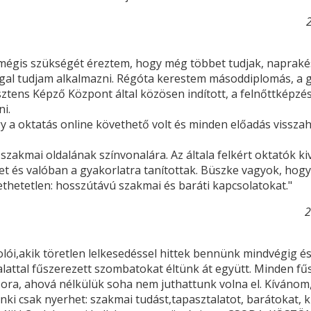
 mégis szükségét éreztem, hogy még többet tudjak, naprakés
ggal tudjam alkalmazni. Régóta kerestem másoddiplomás, a gy
isztens Képző Központ által közösen indított, a felnőttképz
i.
gy a oktatás online követhető volt és minden előadás vissza
szakmai oldalának színvonalára. Az általa felkért oktatók ki
 és valóban a gyakorlatra tanítottak. Büszke vagyok, hogy 
thetetlen: hosszútávú szakmai és baráti kapcsolatokat."
2
lói,akik töretlen lelkesedéssel hittek bennünk mindvégig és
talattal fűszerezett szombatokat éltünk át együtt. Minden f
sora, ahová nélkülük soha nem juthattunk volna el. Kíváno
enki csak nyerhet: szakmai tudást,tapasztalatot, barátokat, 