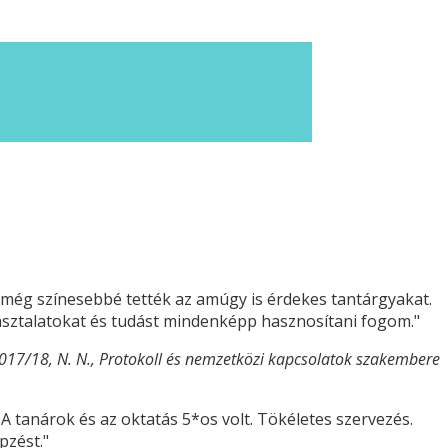
k még színesebbé tették az amúgy is érdekes tantárgyakat.
pasztalatokat és tudást mindenképp hasznosítani fogom."
017/18, N. N., Protokoll és nemzetközi kapcsolatok szakembere
tanárok és az oktatás 5*os volt. Tökéletes szervezés.
pzést."