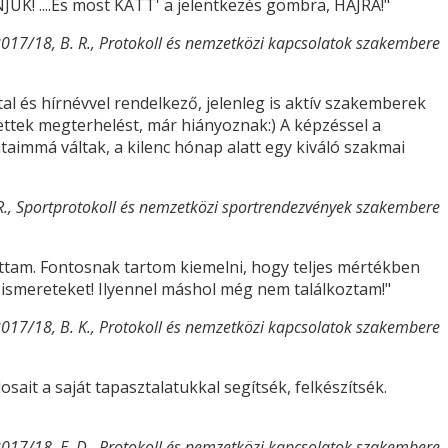
ÜK! ....És most KATT' a jelentkezés gombra, HAJRÁ!"
017/18, B. R., Protokoll és nemzetközi kapcsolatok szakembere
tal és hírnévvel rendelkező, jelenleg is aktív szakemberek
ettek megterhelést, már hiányoznak:) A képzéssel a
immá váltak, a kilenc hónap alatt egy kiváló szakmai
R., Sportprotokoll és nemzetközi sportrendezvények szakembere
tam. Fontosnak tartom kiemelni, hogy teljes mértékben
ismereteket! Ilyennel máshol még nem találkoztam!"
017/18, B. K., Protokoll és nemzetközi kapcsolatok szakembere
ait a saját tapasztalatukkal segítsék, felkészítsék.
017/18, E. D., Protokoll és nemzetközi kapcsolatok szakembere