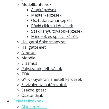
Modelltantervek
Alapképzések
Mesterképzések
Osztatlan tanárképzés
Rövid ciklusú képzések
Szakirányú továbbképzések
Minorok és specializációk
Hallgatói önkormányzat
Hallgatói élet
Neptun
Moodle
Erasmus
Pályázatok, felhívások
TDK
GYIK - Gyakran ismételt kérdések
Ekvivalencia határozatok
Szakdolgozat
Ösztöndíjak
Felvételizőknek
Alapképzések