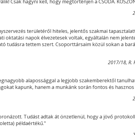
álik! Csak hagyni kell, hogy megtörténjen a CSODA. KÖSZÖNJ
2
nyszervezés területéről hiteles, jelentős szakmai tapasztalat
ti oktatási napok élvezetesek voltak, egyáltalán nem jelent
tudásra tettem szert. Csoporttársaim közül sokan a baráta
2017/18, R. 
legnagyobb alapossággal a legjobb szakemberektől tanulhat
nyagokat kapunk, hanem a munkánk során fontos és hasznos 
2
názott. Tudást adtak át önzetlenül, hogy a jövő protokollos
oletta) példaértékű."
2