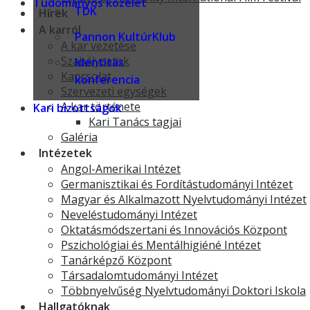
Tudományos közélet
TDK
Hírek
A karról
Pannon KultúrKlub
A kar vezetése
Szabályzatok
Identitás
Kapcsolat
konferencia
Szervezeti egységek
A kar története
Kari bizottságok
Kari Tanács tagjai
Galéria
Intézetek
Angol-Amerikai Intézet
Germanisztikai és Fordítástudományi Intézet
Magyar és Alkalmazott Nyelvtudományi Intézet
Neveléstudományi Intézet
Oktatásmódszertani és Innovációs Központ
Pszichológiai és Mentálhigiéné Intézet
Tanárképző Központ
Társadalomtudományi Intézet
Többnyelvűség Nyelvtudományi Doktori Iskola
Hallgatóknak