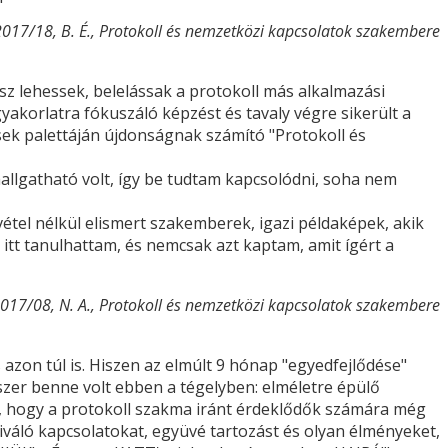
2017/18, B. É., Protokoll és nemzetközi kapcsolatok szakembere
z lehessek, belelássak a protokoll más alkalmazási
akorlatra fókuszáló képzést és tavaly végre sikerült a
ések palettáján újdonságnak számító "Protokoll és
hallgatható volt, így be tudtam kapcsolódni, soha nem
vétel nélkül elismert szakemberek, igazi példaképek, akik
itt tanulhattam, és nemcsak azt kaptam, amit ígért a
017/08, N. A., Protokoll és nemzetközi kapcsolatok szakembere
 azon túl is. Hiszen az elmúlt 9 hónap "egyedfejlődése"
űszer benne volt ebben a tégelyben: elméletre épülő
m, hogy a protokoll szakma iránt érdeklődők számára még
kiváló kapcsolatokat, együvé tartozást és olyan élményeket,