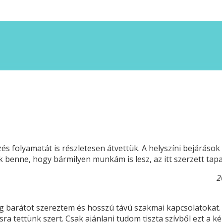
és folyamatát is részletesen átvettük. A helyszíni bejáráso
k benne, hogy bármilyen munkám is lesz, az itt szerzett ta
2
arátot szereztem és hosszú távú szakmai kapcsolatokat. A 
a tettünk szert. Csak ajánlani tudom tiszta szívből ezt a ké