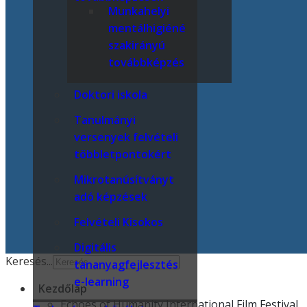
Munkahelyi
mentálhigiéné
szakirányú
továbbképzés
Doktori iskola
Tanulmányi
versenyek felvételi
többletpontokért
Mikrotanúsítványt
adó képzések
Felvételi Kisokos
Digitális
Keresés...
tananyagfejlesztés
e-learning
Kezdőlap
Echoes of Humanity International Film Festival