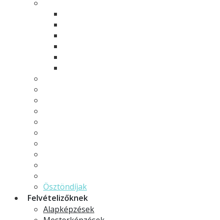
Modelltantervek
Alapképzések
Mesterképzések
Osztatlan tanárképzés
Rövid ciklusú képzések
Szakirányú továbbképzések
Minorok és specializációk
Hallgatói önkormányzat
Hallgatói élet
Neptun
Moodle
Erasmus
Pályázatok, felhívások
TDK
GYIK - Gyakran ismételt kérdések
Ekvivalencia határozatok
Szakdolgozat
Ösztöndíjak
Felvételizőknek
Alapképzések