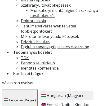
Mesterképzések
Szakirányú továbbképzések
Munkahelyi mentálhigiéné szakirányú
továbbképzés
Doktori iskola
Tanulmányi versenyek felvételi
többletpontokért
Mikrotanúsítványt adó képzések
Felvételi Kisokos
Digitális tananyagfejlesztés e-learning
Tudományos közélet
TDK
Pannon KultúrKlub
Identitás konferencia
Kari bizottságok
Válasszon nyelvet
Hungarian (Magyar)
Hungarian (Magyar)
English (United Kingdom)