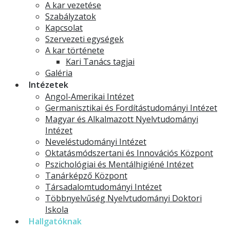
A kar vezetése
Szabályzatok
Kapcsolat
Szervezeti egységek
A kar története
Kari Tanács tagjai
Galéria
Intézetek
Angol-Amerikai Intézet
Germanisztikai és Fordítástudományi Intézet
Magyar és Alkalmazott Nyelvtudományi
Intézet
Neveléstudományi Intézet
Oktatásmódszertani és Innovációs Központ
Pszichológiai és Mentálhigiéné Intézet
Tanárképző Központ
Társadalomtudományi Intézet
Többnyelvűség Nyelvtudományi Doktori
Iskola
Hallgatóknak