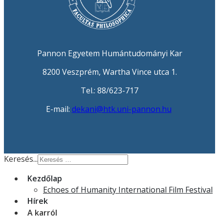
Pannon Egyetem Humántudományi Kar
8200 Veszprém, Wartha Vince utca 1.
Tel.: 88/623-717
E-mail:
dekani@htk.uni-pannon.hu
Keresés...
Kezdőlap
Echoes of Humanity International Film Festival
Hírek
A karról