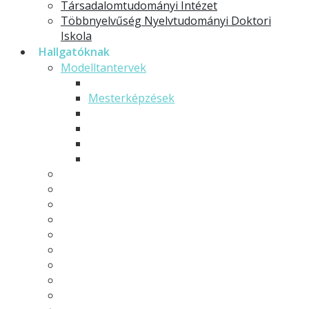
Társadalomtudományi Intézet
Többnyelvűség Nyelvtudományi Doktori
Iskola
Hallgatóknak
Modelltantervek
Alapképzések
Mesterképzések
Osztatlan tanárképzés
Rövid ciklusú képzések
Szakirányú továbbképzések
Minorok és specializációk
Hallgatói önkormányzat
Hallgatói élet
Neptun
Moodle
Erasmus
Pályázatok, felhívások
TDK
GYIK - Gyakran ismételt kérdések
Ekvivalencia határozatok