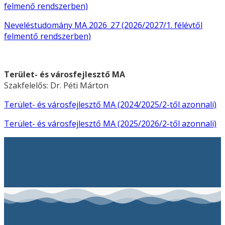
felmenő rendszerben)
Neveléstudomány MA 2026_27 (2026/2027/1. félévtől
felmentő rendszerben)
Terület- és városfejlesztő MA
Szakfelelős: Dr. Péti Márton
Terület- és városfejlesztő MA (2024/2025/2-től azonnali)
Terület- és városfejlesztő MA (2025/2026/2-től azonnali)