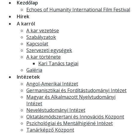
Kezdőlap
Echoes of Humanity International Film Festival
Hírek
A karról
A kar vezetése
Szabályzatok
Kapcsolat
Szervezeti egységek
A kar története
Kari Tanács tagjai
Galéria
Intézetek
Angol-Amerikai Intézet
Germanisztikai és Fordítástudományi Intézet
Magyar és Alkalmazott Nyelvtudományi
Intézet
Neveléstudományi Intézet
Oktatásmódszertani és Innovációs Központ
Pszichológiai és Mentálhigiéné Intézet
Tanárképző Központ