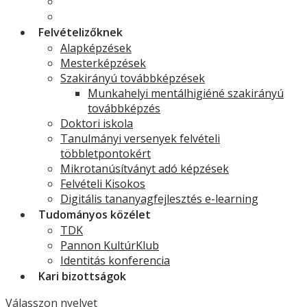
Szakdolgozat
Ösztöndíjak
Felvételizőknek
Alapképzések
Mesterképzések
Szakirányú továbbképzések
Munkahelyi mentálhigiéné szakirányú
továbbképzés
Doktori iskola
Tanulmányi versenyek felvételi
többletpontokért
Mikrotanúsítványt adó képzések
Felvételi Kisokos
Digitális tananyagfejlesztés e-learning
Tudományos közélet
TDK
Pannon KultúrKlub
Identitás konferencia
Kari bizottságok
Válasszon nyelvet