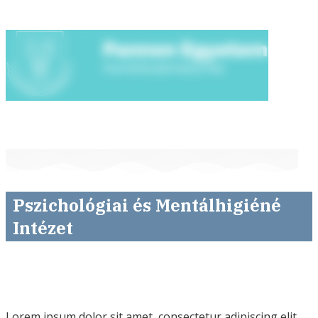
Pszichológiai és Mentálhigiéné
Intézet
Lorem ipsum dolor sit amet, consectetur adipiscing elit.