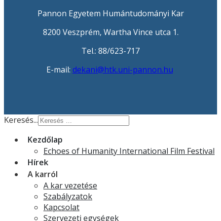
Pannon Egyetem Humántudományi Kar
8200 Veszprém, Wartha Vince utca 1.
Tel.: 88/623-717
E-mail:
dekani@htk.uni-pannon.hu
Keresés...
Kezdőlap
Echoes of Humanity International Film Festival
Hírek
A karról
A kar vezetése
Szabályzatok
Kapcsolat
Szervezeti egységek