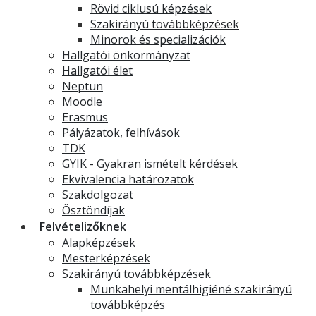
Rövid ciklusú képzések
Szakirányú továbbképzések
Minorok és specializációk
Hallgatói önkormányzat
Hallgatói élet
Neptun
Moodle
Erasmus
Pályázatok, felhívások
TDK
GYIK - Gyakran ismételt kérdések
Ekvivalencia határozatok
Szakdolgozat
Ösztöndíjak
Felvételizőknek
Alapképzések
Mesterképzések
Szakirányú továbbképzések
Munkahelyi mentálhigiéné szakirányú
továbbképzés