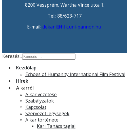
8200 Veszprém, Wartha Vince utca 1.
Tel.: 88/623-717
E-mail:
dekani@htk.uni-pannon.hu
Keresés...
Kezdőlap
Echoes of Humanity International Film Festival
Hírek
A karról
A kar vezetése
Szabályzatok
Kapcsolat
Szervezeti egységek
A kar története
Kari Tanács tagjai