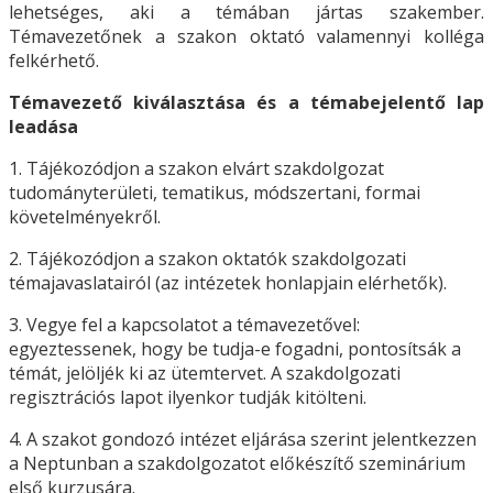
lehetséges, aki a témában jártas szakember.
Témavezetőnek a szakon oktató valamennyi kolléga
felkérhető.
Témavezető kiválasztása és a témabejelentő lap
leadása
1. Tájékozódjon a szakon elvárt szakdolgozat
tudományterületi, tematikus, módszertani, formai
követelményekről.
2. Tájékozódjon a szakon oktatók szakdolgozati
témajavaslatairól (az intézetek honlapjain elérhetők).
3. Vegye fel a kapcsolatot a témavezetővel:
egyeztessenek, hogy be tudja-e fogadni, pontosítsák a
témát, jelöljék ki az ütemtervet. A szakdolgozati
regisztrációs lapot ilyenkor tudják kitölteni.
4. A szakot gondozó intézet eljárása szerint jelentkezzen
a Neptunban a szakdolgozatot előkészítő szeminárium
első kurzusára.