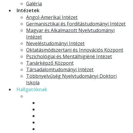
Galéria
Intézetek
Angol-Amerikai Intézet
Germanisztikai és Fordítástudományi Intézet
Magyar és Alkalmazott Nyelvtudományi
Intézet
Neveléstudományi Intézet
Oktatásmódszertani és Innovációs Központ
Pszichológiai és Mentálhigiéné Intézet
Tanárképző Központ
Társadalomtudományi Intézet
Többnyelvűség Nyelvtudományi Doktori
Iskola
Hallgatóknak
Modelltantervek
Alapképzések
Mesterképzések
Osztatlan tanárképzés
Rövid ciklusú képzések
Szakirányú továbbképzések