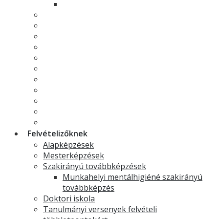
Minorok és specializációk
Hallgatói önkormányzat
Hallgatói élet
Neptun
Moodle
Erasmus
Pályázatok, felhívások
TDK
GYIK - Gyakran ismételt kérdések
Ekvivalencia határozatok
Szakdolgozat
Ösztöndíjak
Felvételizőknek
Alapképzések
Mesterképzések
Szakirányú továbbképzések
Munkahelyi mentálhigiéné szakirányú
továbbképzés
Doktori iskola
Tanulmányi versenyek felvételi