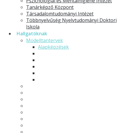
Pszichológiai és Mentálhigiéné Intézet
Tanárképző Központ
Társadalomtudományi Intézet
Többnyelvűség Nyelvtudományi Doktori
Iskola
Hallgatóknak
Modelltantervek
Alapképzések
Mesterképzések
Osztatlan tanárképzés
Rövid ciklusú képzések
Szakirányú továbbképzések
Minorok és specializációk
Hallgatói önkormányzat
Hallgatói élet
Neptun
Moodle
Erasmus
Pályázatok, felhívások
TDK
GYIK - Gyakran ismételt kérdések