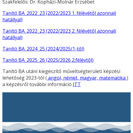
Szakfelelős: Dr. Kopházi-Molnár Erzsébet
Tanító BA_2022_23 (2022/2023 1. félévétől azonnali
hatállyal)
Tanító BA_2022_23 (2022/2023 2. félévétől azonnali
hatállyal)
Tanító BA_2024_25 (2024/2025/1-től)
Tanító BA_2025_26 (2025/2026 2.félévtől)
Tanító BA utáni kiegészítő műveltségterületi képzési
lehetőség 2023-tól (
angol, német, magyar, matematika
)
a képzésről további információ
ITT