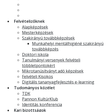
Ekvivalencia határozatok
Szakdolgozat
Ösztöndíjak
Felvételizőknek
Alapképzések
Mesterképzések
Szakirányú továbbképzések
Munkahelyi mentálhigiéné szakirányú
továbbképzés
Doktori iskola
Tanulmányi versenyek felvételi
többletpontokért
Mikrotanúsítványt adó képzések
Felvételi Kisokos
Digitális tananyagfejlesztés e-learning
Tudományos közélet
TDK
Pannon KultúrKlub
Identitás konferencia
Kari bizottságok