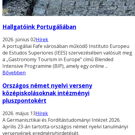
Hallgatóink Portugáliában
2026. június 02
Hírek
A portugáliai Fafe városában működő Instituto Europeu
de Estudos Superiores (IEES) szervezésében valósult meg
a „Gastronomy Tourism in Europe” című Blended
Intensive Programme (BIP), amely egy online ...
Bővebben
Országos német nyelvi verseny
középiskolásoknak intézményi
pluszpontokért
2026. május 13
Hírek
A Germanisztikai és Fordítástudományi Intézet 2026.
április 23-án tartotta országos német nyelvi tanulmányi
versenyének eredményhirdetését.