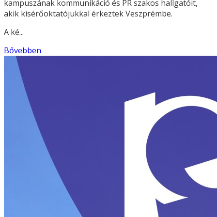
kampuszának kommunikáció és PR szakos hallgatóit,
akik kísérőoktatójukkal érkeztek Veszprémbe.
A ké...
Bővebben