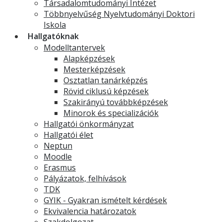
Társadalomtudományi Intézet
Többnyelvűség Nyelvtudományi Doktori
Iskola
Hallgatóknak
Modelltantervek
Alapképzések
Mesterképzések
Osztatlan tanárképzés
Rövid ciklusú képzések
Szakirányú továbbképzések
Minorok és specializációk
Hallgatói önkormányzat
Hallgatói élet
Neptun
Moodle
Erasmus
Pályázatok, felhívások
TDK
GYIK - Gyakran ismételt kérdések
Ekvivalencia határozatok
Szakdolgozat