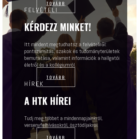
TOVÁBB
FELVÉTELI
KÉRDEZZ MINKET!
Itt mindent megtudhatsz a felvételiről:
pontszámítás, szakok és tudományterületek
bemutatása, valamint információk a hallgatói
életről és a kollégiumról.
TOVÁBB
HÍREK
A HTK HÍREI
Tudj meg többet a mindennapjainkról,
versenyfelhívásokról, ösztödíjakról.
TOVÁBB