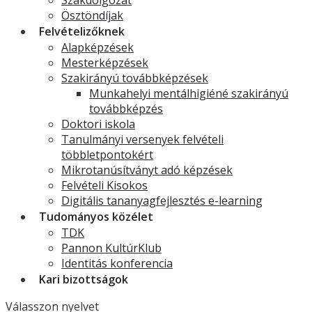
Ösztöndíjak
Felvételizőknek
Alapképzések
Mesterképzések
Szakirányú továbbképzések
Munkahelyi mentálhigiéné szakirányú
továbbképzés
Doktori iskola
Tanulmányi versenyek felvételi
többletpontokért
Mikrotanúsítványt adó képzések
Felvételi Kisokos
Digitális tananyagfejlesztés e-learning
Tudományos közélet
TDK
Pannon KultúrKlub
Identitás konferencia
Kari bizottságok
Válasszon nyelvet