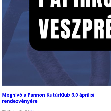
Meghívó a Pannon KutúrKlub 6.0 áprilisi
rendezvényére