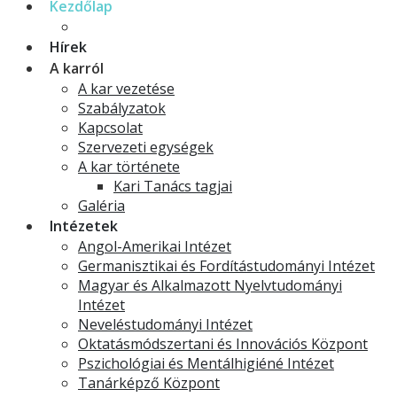
Kezdőlap
Echoes of Humanity International Film Festival
Hírek
A karról
A kar vezetése
Szabályzatok
Kapcsolat
Szervezeti egységek
A kar története
Kari Tanács tagjai
Galéria
Intézetek
Angol-Amerikai Intézet
Germanisztikai és Fordítástudományi Intézet
Magyar és Alkalmazott Nyelvtudományi
Intézet
Neveléstudományi Intézet
Oktatásmódszertani és Innovációs Központ
Pszichológiai és Mentálhigiéné Intézet
Tanárképző Központ