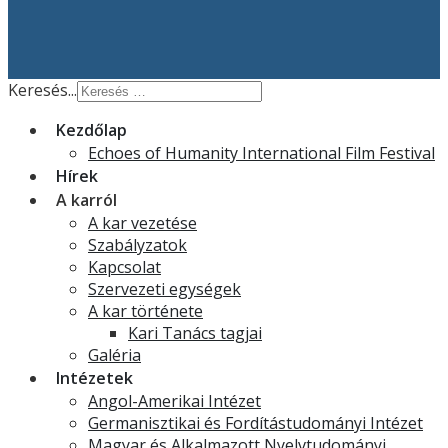
Keresés...
Kezdőlap
Echoes of Humanity International Film Festival
Hírek
A karról
A kar vezetése
Szabályzatok
Kapcsolat
Szervezeti egységek
A kar története
Kari Tanács tagjai
Galéria
Intézetek
Angol-Amerikai Intézet
Germanisztikai és Fordítástudományi Intézet
Magyar és Alkalmazott Nyelvtudományi