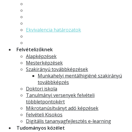
Erasmus
Pályázatok, felhívások
TDK
GYIK - Gyakran ismételt kérdések
Ekvivalencia határozatok
Szakdolgozat
Ösztöndíjak
Felvételizőknek
Alapképzések
Mesterképzések
Szakirányú továbbképzések
Munkahelyi mentálhigiéné szakirányú
továbbképzés
Doktori iskola
Tanulmányi versenyek felvételi
többletpontokért
Mikrotanúsítványt adó képzések
Felvételi Kisokos
Digitális tananyagfejlesztés e-learning
Tudományos közélet