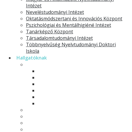
Intézet
Neveléstudományi Intézet
Oktatásmódszertani és Innovációs Központ
Pszichológiai és Mentálhigiéné Intézet
Tanárképző Központ
Társadalomtudományi Intézet
Többnyelvűség Nyelvtudományi Doktori
Iskola
Hallgatóknak
Modelltantervek
Alapképzések
Mesterképzések
Osztatlan tanárképzés
Rövid ciklusú képzések
Szakirányú továbbképzések
Minorok és specializációk
Hallgatói önkormányzat
Hallgatói élet
Neptun
Moodle