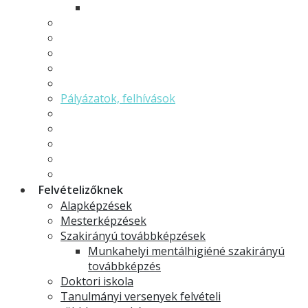
Minorok és specializációk
Hallgatói önkormányzat
Hallgatói élet
Neptun
Moodle
Erasmus
Pályázatok, felhívások
TDK
GYIK - Gyakran ismételt kérdések
Ekvivalencia határozatok
Szakdolgozat
Ösztöndíjak
Felvételizőknek
Alapképzések
Mesterképzések
Szakirányú továbbképzések
Munkahelyi mentálhigiéné szakirányú
továbbképzés
Doktori iskola
Tanulmányi versenyek felvételi