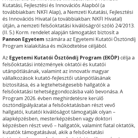
Kutatási, Fejlesztési és Innovációs Alapból (a
továbbiakban: NKFI Alap), a Nemzeti Kutatási, Fejlesztési
és Innovációs Hivatal (a továbbiakban: NKFI Hivatal)
útján, a nemzeti felsőoktatási kiválóságról szóló 24/2013.
(II. 5.) Korm. rendelet alapján támogatást biztosít a
Pannon Egyetem
számára az Egyetemi Kutatói Ösztöndíj
Program kialakítása és működtetése céljából.
Az
Egyetemi Kutatói Ösztöndíj Program (EKÖP)
célja a
felsőoktatási intézmények oktatói és kutatói
utánpótlásának, valamint az innovatív magyar
vállalkozások kutató-fejlesztői utánpótlásának
biztosítása, és a legtehetségesebb hallgatók a
felsőoktatási tehetséggondozásba való bevonása. A
Program 2026. évben meghirdetésre kerülő
ösztöndíjpályázatai a felsőoktatásban részt vevő
hallgatói, kutatói kiválóságot támogatják olyan –
alapképzésben, mesterképzésben vagy doktori
képzésben részt vevő – hallgatók, valamint fiatal oktatók,
kutatók támogatásával, akik a felsőoktatási