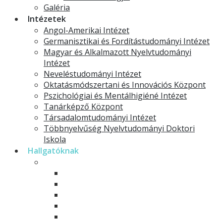
Galéria
Intézetek
Angol-Amerikai Intézet
Germanisztikai és Fordítástudományi Intézet
Magyar és Alkalmazott Nyelvtudományi
Intézet
Neveléstudományi Intézet
Oktatásmódszertani és Innovációs Központ
Pszichológiai és Mentálhigiéné Intézet
Tanárképző Központ
Társadalomtudományi Intézet
Többnyelvűség Nyelvtudományi Doktori
Iskola
Hallgatóknak
Modelltantervek
Alapképzések
Mesterképzések
Osztatlan tanárképzés
Rövid ciklusú képzések
Szakirányú továbbképzések