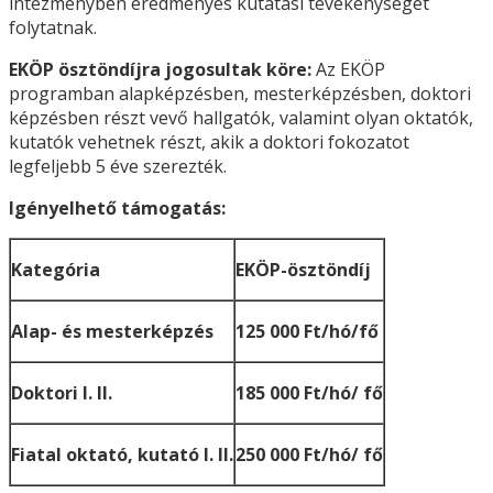
intézményben eredményes kutatási tevékenységet
folytatnak.
EKÖP ösztöndíjra jogosultak köre:
Az EKÖP
programban alapképzésben, mesterképzésben, doktori
képzésben részt vevő hallgatók, valamint olyan oktatók,
kutatók vehetnek részt, akik a doktori fokozatot
legfeljebb 5 éve szerezték.
Igényelhető támogatás:
Kategória
EKÖP-ösztöndíj
Alap- és mesterképzés
125 000 Ft/hó/fő
Doktori I. II.
185 000 Ft/hó/ fő
Fiatal oktató, kutató I. II.
250 000 Ft/hó/ fő