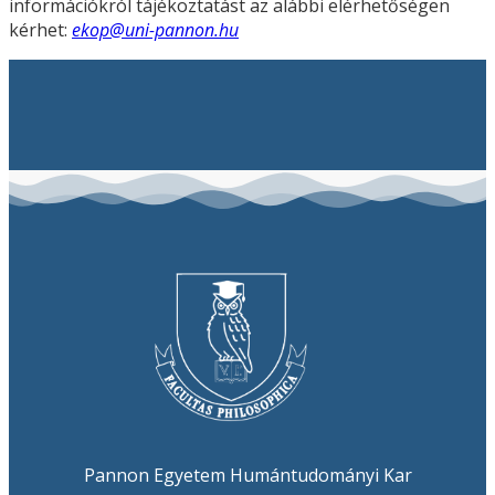
információkról tájékoztatást az alábbi elérhetőségen
kérhet:
ekop@uni-pannon.hu
Pannon Egyetem Humántudományi Kar