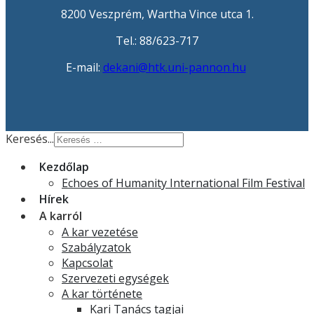
8200 Veszprém, Wartha Vince utca 1.
Tel.: 88/623-717
E-mail:
dekani@htk.uni-pannon.hu
Keresés...
Kezdőlap
Echoes of Humanity International Film Festival
Hírek
A karról
A kar vezetése
Szabályzatok
Kapcsolat
Szervezeti egységek
A kar története
Kari Tanács tagjai