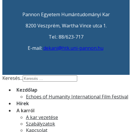
Pannon Egyetem Humántudományi Kar
8200 Veszprém, Wartha Vince utca 1.
Tel.: 88/623-717
E-mail:
dekani@htk.uni-pannon.hu
Keresés...
Kezdőlap
Echoes of Humanity International Film Festival
Hírek
A karról
A kar vezetése
Szabályzatok
Kapcsolat