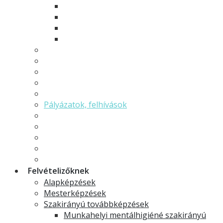
Osztatlan tanárképzés
Rövid ciklusú képzések
Szakirányú továbbképzések
Minorok és specializációk
Hallgatói önkormányzat
Hallgatói élet
Neptun
Moodle
Erasmus
Pályázatok, felhívások
TDK
GYIK - Gyakran ismételt kérdések
Ekvivalencia határozatok
Szakdolgozat
Ösztöndíjak
Felvételizőknek
Alapképzések
Mesterképzések
Szakirányú továbbképzések
Munkahelyi mentálhigiéné szakirányú