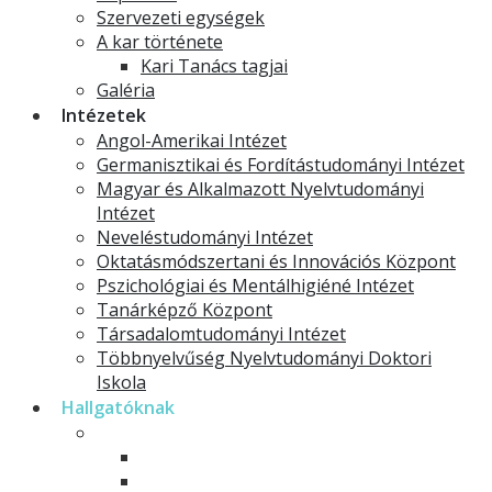
Szervezeti egységek
A kar története
Kari Tanács tagjai
Galéria
Intézetek
Angol-Amerikai Intézet
Germanisztikai és Fordítástudományi Intézet
Magyar és Alkalmazott Nyelvtudományi
Intézet
Neveléstudományi Intézet
Oktatásmódszertani és Innovációs Központ
Pszichológiai és Mentálhigiéné Intézet
Tanárképző Központ
Társadalomtudományi Intézet
Többnyelvűség Nyelvtudományi Doktori
Iskola
Hallgatóknak
Modelltantervek
Alapképzések
Mesterképzések