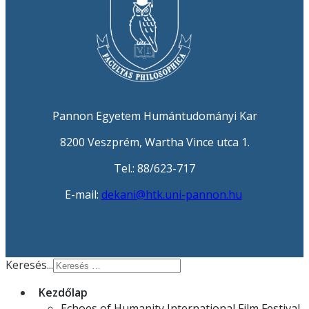
Pannon Egyetem Humántudományi Kar
8200 Veszprém, Wartha Vince utca 1.
Tel.: 88/623-717
E-mail:
dekani@htk.uni-pannon.hu
Keresés...
Kezdőlap
Echoes of Humanity International Film Festival