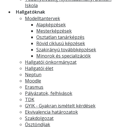
Iskola
Hallgatóknak
Modelltantervek
Alapképzések
Mesterképzések
Osztatlan tanárképzés
Rövid ciklusú képzések
Szakirányú továbbképzések
Minorok és specializációk
Hallgatói önkormányzat
Hallgatói élet
Neptun
Moodle
Erasmus
Pályázatok, felhívások
TDK
GYIK - Gyakran ismételt kérdések
Ekvivalencia határozatok
Szakdolgozat
Ösztöndíjak