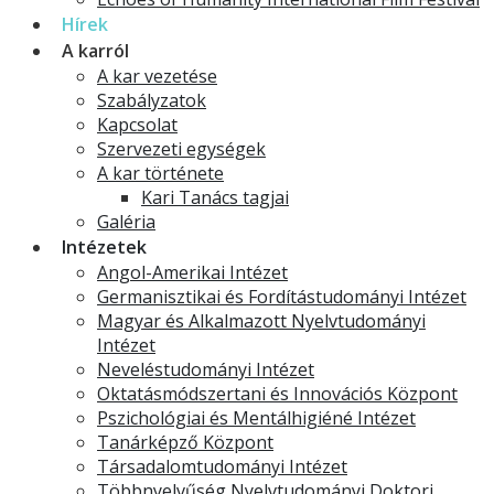
Hírek
A karról
A kar vezetése
Szabályzatok
Kapcsolat
Szervezeti egységek
A kar története
Kari Tanács tagjai
Galéria
Intézetek
Angol-Amerikai Intézet
Germanisztikai és Fordítástudományi Intézet
Magyar és Alkalmazott Nyelvtudományi
Intézet
Neveléstudományi Intézet
Oktatásmódszertani és Innovációs Központ
Pszichológiai és Mentálhigiéné Intézet
Tanárképző Központ
Társadalomtudományi Intézet
Többnyelvűség Nyelvtudományi Doktori