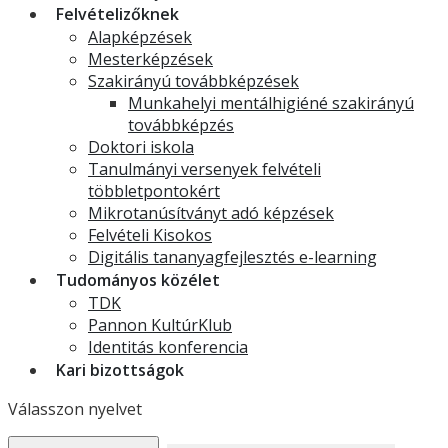
Felvételizőknek
Alapképzések
Mesterképzések
Szakirányú továbbképzések
Munkahelyi mentálhigiéné szakirányú
továbbképzés
Doktori iskola
Tanulmányi versenyek felvételi
többletpontokért
Mikrotanúsítványt adó képzések
Felvételi Kisokos
Digitális tananyagfejlesztés e-learning
Tudományos közélet
TDK
Pannon KultúrKlub
Identitás konferencia
Kari bizottságok
Válasszon nyelvet