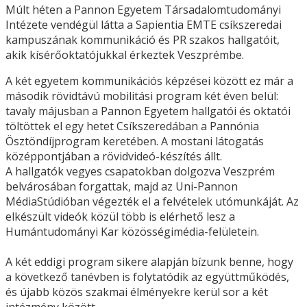
Múlt héten a Pannon Egyetem Társadalomtudományi
Intézete vendégül látta a Sapientia EMTE csíkszeredai
kampuszának kommunikáció és PR szakos hallgatóit,
akik kísérőoktatójukkal érkeztek Veszprémbe.
A két egyetem kommunikációs képzései között ez már a
második rövidtávú mobilitási program két éven belül:
tavaly májusban a Pannon Egyetem hallgatói és oktatói
töltöttek el egy hetet Csíkszeredában a Pannónia
Ösztöndíjprogram keretében. A mostani látogatás
középpontjában a rövidvideó-készítés állt.
A hallgatók vegyes csapatokban dolgozva Veszprém
belvárosában forgattak, majd az Uni-Pannon
MédiaStúdióban végezték el a felvételek utómunkáját. Az
elkészült videók közül több is elérhető lesz a
Humántudományi Kar közösségimédia-felületein.
A két eddigi program sikere alapján bízunk benne, hogy
a következő tanévben is folytatódik az együttműködés,
és újabb közös szakmai élményekre kerül sor a két
intézmény között.