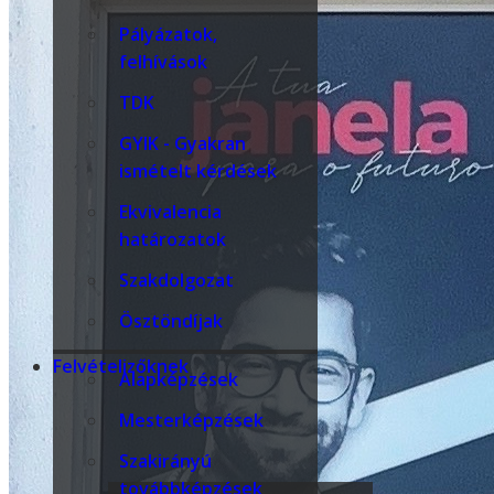
Pályázatok,
felhívások
TDK
GYIK - Gyakran
ismételt kérdések
Ekvivalencia
határozatok
Szakdolgozat
Ösztöndíjak
Felvételizőknek
Alapképzések
Mesterképzések
Szakirányú
továbbképzések