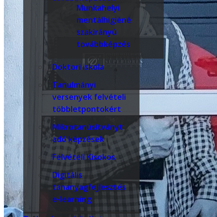
Munkahelyi
mentálhigiéné
szakirányú
továbbképzés
Doktori iskola
Tanulmányi
versenyek felvételi
többletpontokért
Mikrotanúsítványt
adó képzések
Felvételi Kisokos
Digitális
tananyagfejlesztés
e-learning