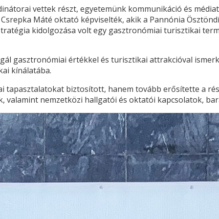
rdinátorai vettek részt, egyetemünk kommunikáció és média
 Csrepka Máté oktató képviselték, akik a Pannónia Ösztönd
atégia kidolgozása volt egy gasztronómiai turisztikai ter
ál gasztronómiai értékkel és turisztikai attrakcióval ismer
kai kínálatába.
i tapasztalatokat biztosított, hanem tovább erősítette a ré
alamint nemzetközi hallgatói és oktatói kapcsolatok, bar