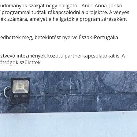
tudományok szakját négy hallgató - Andó Anna, Jankó
íjprogrammal tudtak rákapcsolódni a projektre. A vegyes
mék számára, amelyet a hallgatók a program zárásaként
kedhettek meg, betekintést nyerve Észak-Portugália
sztvevő intézmények közötti partnerkapcsolatokat is. A
átságok születtek.