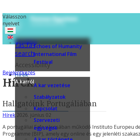
Válasszon
nyelvet
Kezdőlap
fas fa-
Echoes of Humanity
search
International Film
Festival
Accessibility
Bejelentkezés
Hírek
Hírek
A karról
A kar vezetése
Szabályzatok
Hallgatóink Portugáliában
Kapcsolat
Hírek
2026. június 02
Szervezeti
A portugáliai Fafe városában működő Instituto Europeu d
egységek
Programme (BIP), amely egy online és egy jelenléti szakas
A kar története