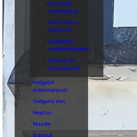
Osztatlan
tanárképzés
Rövid ciklusú
képzések
Szakirányú
továbbképzések
Minorok és
specializációk
Hallgatói
önkormányzat
Hallgatói élet
Neptun
Moodle
Erasmus