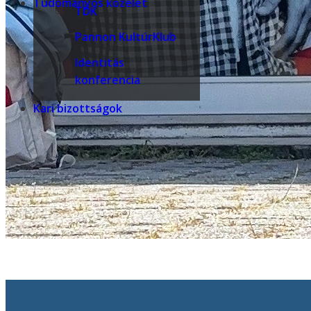
Tudományos közélet
TDK
Pannon KultúrKlub
Identitás
konferencia
Kari bizottságok