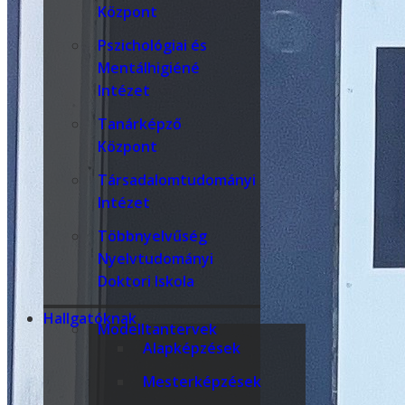
Központ
Pszichológiai és
Mentálhigiéné
Intézet
Tanárképző
Központ
Társadalomtudományi
Intézet
Többnyelvűség
Nyelvtudományi
Doktori Iskola
Hallgatóknak
Modelltantervek
Alapképzések
Mesterképzések