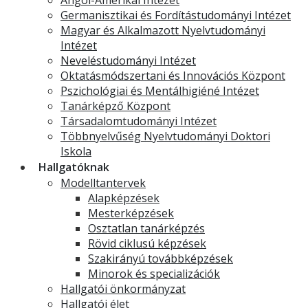
Germanisztikai és Fordítástudományi Intézet
Magyar és Alkalmazott Nyelvtudományi
Intézet
Neveléstudományi Intézet
Oktatásmódszertani és Innovációs Központ
Pszichológiai és Mentálhigiéné Intézet
Tanárképző Központ
Társadalomtudományi Intézet
Többnyelvűség Nyelvtudományi Doktori
Iskola
Hallgatóknak
Modelltantervek
Alapképzések
Mesterképzések
Osztatlan tanárképzés
Rövid ciklusú képzések
Szakirányú továbbképzések
Minorok és specializációk
Hallgatói önkormányzat
Hallgatói élet