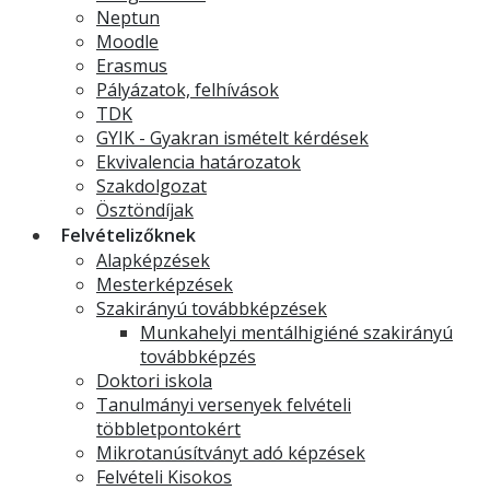
Neptun
Moodle
Erasmus
Pályázatok, felhívások
TDK
GYIK - Gyakran ismételt kérdések
Ekvivalencia határozatok
Szakdolgozat
Ösztöndíjak
Felvételizőknek
Alapképzések
Mesterképzések
Szakirányú továbbképzések
Munkahelyi mentálhigiéné szakirányú
továbbképzés
Doktori iskola
Tanulmányi versenyek felvételi
többletpontokért
Mikrotanúsítványt adó képzések
Felvételi Kisokos