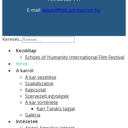
E-mail:
dekani@htk.uni-pannon.hu
Keresés...
Kezdőlap
Echoes of Humanity International Film Festival
Hírek
A karról
A kar vezetése
Szabályzatok
Kapcsolat
Szervezeti egységek
A kar története
Kari Tanács tagjai
Galéria
Intézetek
Angol-Amerikai Intézet