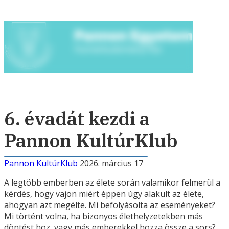
6. évadát kezdi a
Pannon KultúrKlub
Pannon KultúrKlub
2026. március 17
A legtöbb emberben az élete során valamikor felmerül a
kérdés, hogy vajon miért éppen úgy alakult az élete,
ahogyan azt megélte. Mi befolyásolta az eseményeket?
Mi történt volna, ha bizonyos élethelyzetekben más
döntést hoz, vagy más emberekkel hozza össze a sors?