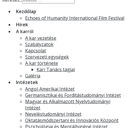
Keresés...
Kezdőlap
Echoes of Humanity International Film Festival
Hírek
A karról
A kar vezetése
Szabályzatok
Kapcsolat
Szervezeti egységek
A kar története
Kari Tanács tagjai
Galéria
Intézetek
Angol-Amerikai Intézet
Germanisztikai és Fordítástudományi Intézet
Magyar és Alkalmazott Nyelvtudományi
Intézet
Neveléstudományi Intézet
Oktatásmódszertani és Innovációs Központ
Pszichológiai és Mentálhigiéné Intézet