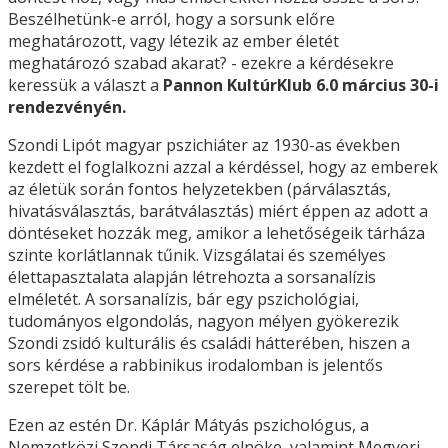
Beszélhetünk-e arról, hogy a sorsunk előre
meghatározott, vagy létezik az ember életét
meghatározó szabad akarat? - ezekre a kérdésekre
keressük a választ a
Pannon KultúrKlub 6.0 március 30-i
rendezvényén.
Szondi Lipót magyar pszichiáter az 1930-as években
kezdett el foglalkozni azzal a kérdéssel, hogy az emberek
az életük során fontos helyzetekben (párválasztás,
hivatásválasztás, barátválasztás) miért éppen az adott a
döntéseket hozzák meg, amikor a lehetőségeik tárháza
szinte korlátlannak tűnik. Vizsgálatai és személyes
élettapasztalata alapján létrehozta a sorsanalízis
elméletét. A sorsanalízis, bár egy pszichológiai,
tudományos elgondolás, nagyon mélyen gyökerezik
Szondi zsidó kulturális és családi hátterében, hiszen a
sors kérdése a rabbinikus irodalomban is jelentős
szerepet tölt be.
Ezen az estén Dr. Káplár Mátyás pszichológus, a
Nemzetközi Szondi Társaság elnöke, valamint Megyeri