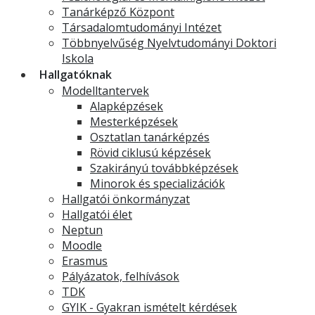
Tanárképző Központ
Társadalomtudományi Intézet
Többnyelvűség Nyelvtudományi Doktori
Iskola
Hallgatóknak
Modelltantervek
Alapképzések
Mesterképzések
Osztatlan tanárképzés
Rövid ciklusú képzések
Szakirányú továbbképzések
Minorok és specializációk
Hallgatói önkormányzat
Hallgatói élet
Neptun
Moodle
Erasmus
Pályázatok, felhívások
TDK
GYIK - Gyakran ismételt kérdések