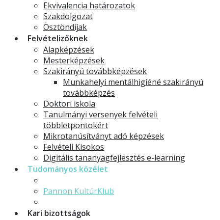
Ekvivalencia határozatok
Szakdolgozat
Ösztöndíjak
Felvételizőknek
Alapképzések
Mesterképzések
Szakirányú továbbképzések
Munkahelyi mentálhigiéné szakirányú
továbbképzés
Doktori iskola
Tanulmányi versenyek felvételi
többletpontokért
Mikrotanúsítványt adó képzések
Felvételi Kisokos
Digitális tananyagfejlesztés e-learning
Tudományos közélet
TDK
Pannon KultúrKlub
Identitás konferencia
Kari bizottságok