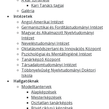
A kar története
Kari Tanács tagjai
Galéria
Intézetek
Angol-Amerikai Intézet
Germanisztikai és Fordítástudományi Intézet
Magyar és Alkalmazott Nyelvtudományi
Intézet
Neveléstudományi Intézet
Oktatásmódszertani és Innovációs Központ
Pszichológiai és Mentálhigiéné Intézet
Tanárképző Központ
Társadalomtudományi Intézet
Többnyelvűség Nyelvtudományi Doktori
Iskola
Hallgatóknak
Modelltantervek
Alapképzések
Mesterképzések
Osztatlan tanárképzés
Rövid ciklusú képzések