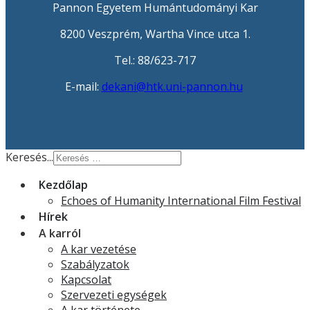
Pannon Egyetem Humántudományi Kar
8200 Veszprém, Wartha Vince utca 1.
Tel.: 88/623-717
E-mail:
dekani@htk.uni-pannon.hu
Keresés...
Kezdőlap
Echoes of Humanity International Film Festival
Hírek
A karról
A kar vezetése
Szabályzatok
Kapcsolat
Szervezeti egységek