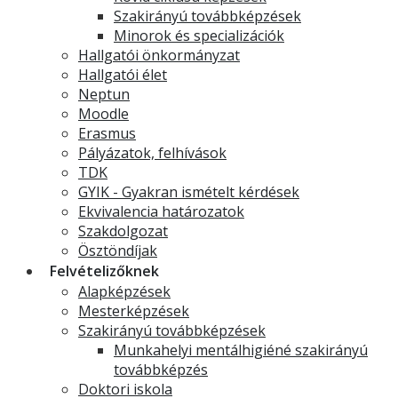
Szakirányú továbbképzések
Minorok és specializációk
Hallgatói önkormányzat
Hallgatói élet
Neptun
Moodle
Erasmus
Pályázatok, felhívások
TDK
GYIK - Gyakran ismételt kérdések
Ekvivalencia határozatok
Szakdolgozat
Ösztöndíjak
Felvételizőknek
Alapképzések
Mesterképzések
Szakirányú továbbképzések
Munkahelyi mentálhigiéné szakirányú
továbbképzés
Doktori iskola