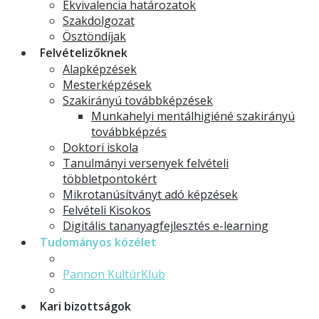
Ekvivalencia határozatok
Szakdolgozat
Ösztöndíjak
Felvételizőknek
Alapképzések
Mesterképzések
Szakirányú továbbképzések
Munkahelyi mentálhigiéné szakirányú
továbbképzés
Doktori iskola
Tanulmányi versenyek felvételi
többletpontokért
Mikrotanúsítványt adó képzések
Felvételi Kisokos
Digitális tananyagfejlesztés e-learning
Tudományos közélet
TDK
Pannon KultúrKlub
Identitás konferencia
Kari bizottságok