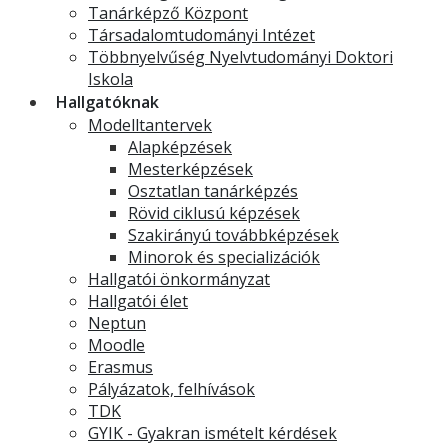
Tanárképző Központ
Társadalomtudományi Intézet
Többnyelvűség Nyelvtudományi Doktori
Iskola
Hallgatóknak
Modelltantervek
Alapképzések
Mesterképzések
Osztatlan tanárképzés
Rövid ciklusú képzések
Szakirányú továbbképzések
Minorok és specializációk
Hallgatói önkormányzat
Hallgatói élet
Neptun
Moodle
Erasmus
Pályázatok, felhívások
TDK
GYIK - Gyakran ismételt kérdések