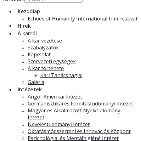
Kezdőlap
Echoes of Humanity International Film Festival
Hírek
A karról
A kar vezetése
Szabályzatok
Kapcsolat
Szervezeti egységek
A kar története
Kari Tanács tagjai
Galéria
Intézetek
Angol-Amerikai Intézet
Germanisztikai és Fordítástudományi Intézet
Magyar és Alkalmazott Nyelvtudományi
Intézet
Neveléstudományi Intézet
Oktatásmódszertani és Innovációs Központ
Pszichológiai és Mentálhigiéné Intézet