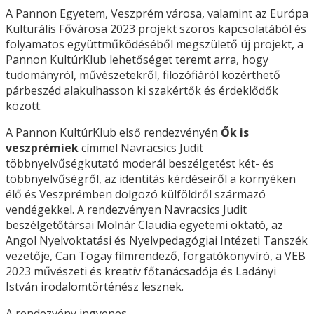
A Pannon Egyetem, Veszprém városa, valamint az Európa
Kulturális Fővárosa 2023 projekt szoros kapcsolatából és
folyamatos együttműködéséből megszülető új projekt, a
Pannon KultúrKlub lehetőséget teremt arra, hogy
tudományról, művészetekről, filozófiáról közérthető
párbeszéd alakulhasson ki szakértők és érdeklődők
között.
A Pannon KultúrKlub első rendezvényén
Ők is
veszprémiek
címmel Navracsics Judit
többnyelvűségkutató moderál beszélgetést két- és
többnyelvűségről, az identitás kérdéseiről a környéken
élő és Veszprémben dolgozó külföldről származó
vendégekkel. A rendezvényen Navracsics Judit
beszélgetőtársai Molnár Claudia egyetemi oktató, az
Angol Nyelvoktatási és Nyelvpedagógiai Intézeti Tanszék
vezetője, Can Togay filmrendező, forgatókönyvíró, a VEB
2023 művészeti és kreatív főtanácsadója és Ladányi
István irodalomtörténész lesznek.
A rendezvény ingyenes.