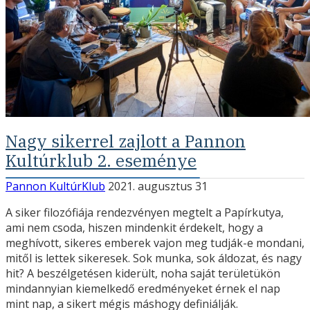
Nagy sikerrel zajlott a Pannon
Kultúrklub 2. eseménye
Pannon KultúrKlub
2021. augusztus 31
A siker filozófiája rendezvényen megtelt a Papírkutya,
ami nem csoda, hiszen mindenkit érdekelt, hogy a
meghívott, sikeres emberek vajon meg tudják-e mondani,
mitől is lettek sikeresek. Sok munka, sok áldozat, és nagy
hit? A beszélgetésen kiderült, noha saját területükön
mindannyian kiemelkedő eredményeket érnek el nap
mint nap, a sikert mégis máshogy definiálják.