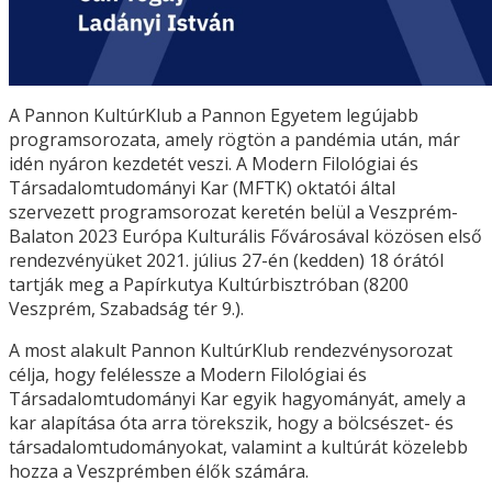
A Pannon KultúrKlub a Pannon Egyetem legújabb
programsorozata, amely rögtön a pandémia után, már
idén nyáron kezdetét veszi. A Modern Filológiai és
Társadalomtudományi Kar (MFTK) oktatói által
szervezett programsorozat keretén belül a Veszprém-
Balaton 2023 Európa Kulturális Fővárosával közösen első
rendezvényüket 2021. július 27-én (kedden) 18 órától
tartják meg a Papírkutya Kultúrbisztróban (8200
Veszprém, Szabadság tér 9.).
A most alakult Pannon KultúrKlub rendezvénysorozat
célja, hogy felélessze a Modern Filológiai és
Társadalomtudományi Kar egyik hagyományát, amely a
kar alapítása óta arra törekszik, hogy a bölcsészet- és
társadalomtudományokat, valamint a kultúrát közelebb
hozza a Veszprémben élők számára.