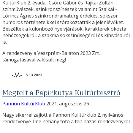
KultúrKlub 2. évada. Csőre Gábor és Rajkai Zoltán
színművészek, szinkronszínészek valamint Szalkai -
Lőrincz Ágnes szinkrondramaturg érdekes, sokszor
humoros történeteikkel szórakoztatták a jelenlévőket.
Beszéltek a különböző nyelvjárások, karakterek okozta
nehézségekről, a szakma sokszínűségéről és kihívásairól
is.
A rendezvény a Veszprém-Balaton 2023 Zrt.
támogatásával valósult meg!
Megtelt a Papírkutya Kultúrbisztró
Pannon KultúrKlub
2021. augusztus 26
Nagy sikerrel zajlott a Pannon Kulltúrklub 2. nyilvános
rendezvénye. Íme néhány fotó a telt házas rendezvényről: