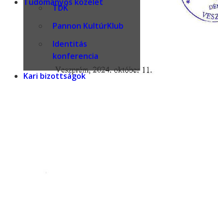
Tudományos közélet
TDK
Pannon KultúrKlub
Identitás
konferencia
Kari bizottságok