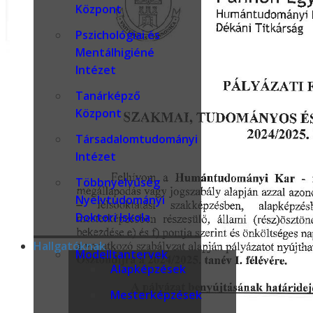
Központ
Pszichológiai és
Mentálhigiéné
Intézet
Tanárképző
Központ
Társadalomtudományi
Intézet
Többnyelvűség
Nyelvtudományi
Doktori Iskola
Hallgatóknak
Modelltantervek
Alapképzések
Mesterképzések