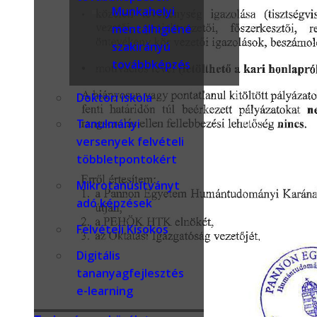
Munkahelyi
mentálhigiéné
szakirányú
továbbképzés
Doktori iskola
Tanulmányi
versenyek felvételi
többletpontokért
Mikrotanúsítványt
adó képzések
Felvételi Kisokos
Digitális
tananyagfejlesztés
e-learning