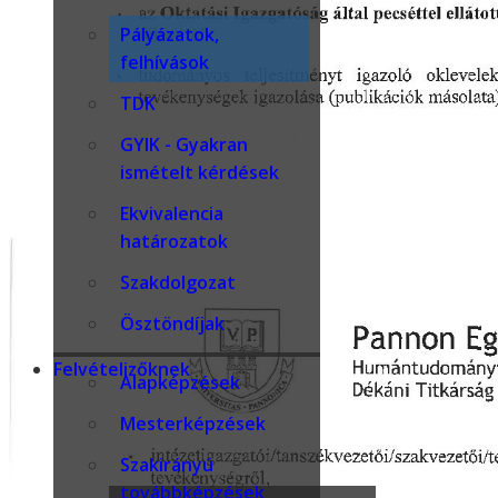
Pályázatok,
felhívások
TDK
GYIK - Gyakran
ismételt kérdések
Ekvivalencia
határozatok
Szakdolgozat
Ösztöndíjak
Felvételizőknek
Alapképzések
Mesterképzések
Szakirányú
továbbképzések