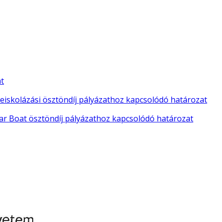
t
eiskolázási ösztöndíj pályázathoz kapcsolódó határozat
ar Boat ösztöndíj pályázathoz kapcsolódó határozat