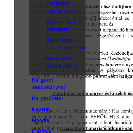
Osztatlan
tanárképzés
Rövid ciklusú
képzések
Szakirányú
továbbképzések
Minorok és
specializációk
Hallgatói
önkormányzat
Hallgatói élet
Neptun
Moodle
Erasmus