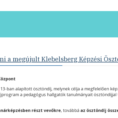
ni a megújult Klebelsberg Képzési Öszt
 Központ
-ban alapított ösztöndíj, melynek célja a megfelelően képze
íjprogram a pedagógus hallgatók tanulmányait ösztöndíjjal
tanárképzésben részt vevőkre
, továbbá
az ösztöndíj öss