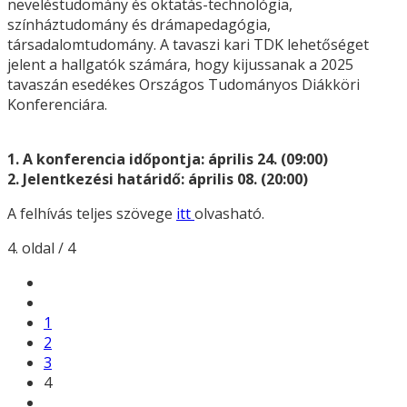
neveléstudomány és oktatás-technológia,
színháztudomány és drámapedagógia,
társadalomtudomány. A tavaszi kari TDK lehetőséget
jelent a hallgatók számára, hogy kijussanak a 2025
tavaszán esedékes Országos Tudományos Diákköri
Konferenciára.
1. A konferencia időpontja: április 24. (09:00)
2. Jelentkezési határidő: április 08. (20:00)
A felhívás teljes szövege
itt
olvasható.
4. oldal / 4
1
2
3
4