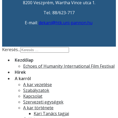
8200 Veszprém, Wartha Vince utca 1.
Tel.: 88/623-717
E-mail:
dekani@htk.uni-pannon.hu
Keresés...
Kezdőlap
Echoes of Humanity International Film Festival
Hírek
A karról
A kar vezetése
Szabályzatok
Kapcsolat
Szervezeti egységek
A kar története
Kari Tanács tagjai