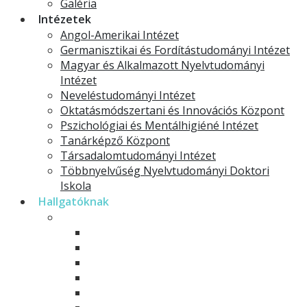
Galéria
Intézetek
Angol-Amerikai Intézet
Germanisztikai és Fordítástudományi Intézet
Magyar és Alkalmazott Nyelvtudományi
Intézet
Neveléstudományi Intézet
Oktatásmódszertani és Innovációs Központ
Pszichológiai és Mentálhigiéné Intézet
Tanárképző Központ
Társadalomtudományi Intézet
Többnyelvűség Nyelvtudományi Doktori
Iskola
Hallgatóknak
Modelltantervek
Alapképzések
Mesterképzések
Osztatlan tanárképzés
Rövid ciklusú képzések
Szakirányú továbbképzések