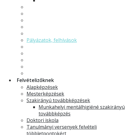
Minorok és specializációk
Hallgatói önkormányzat
Hallgatói élet
Neptun
Moodle
Erasmus
Pályázatok, felhívások
TDK
GYIK - Gyakran ismételt kérdések
Ekvivalencia határozatok
Szakdolgozat
Ösztöndíjak
Felvételizőknek
Alapképzések
Mesterképzések
Szakirányú továbbképzések
Munkahelyi mentálhigiéné szakirányú
továbbképzés
Doktori iskola
Tanulmányi versenyek felvételi
többletpontokért